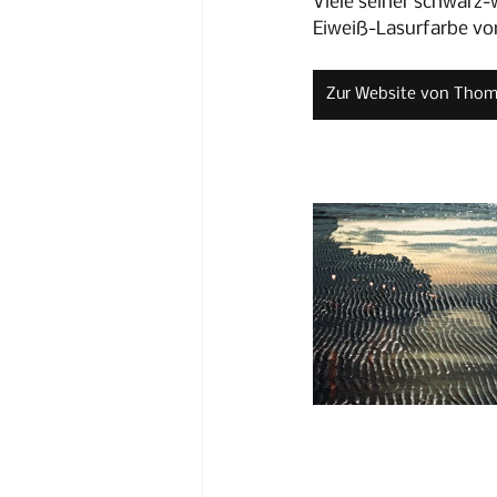
Viele seiner schwarz-w
Eiweiß-Lasurfarbe vor
Zur Website von Thom