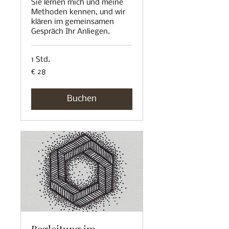
Sie lernen mich und meine
Methoden kennen, und wir
klären im gemeinsamen
Gespräch Ihr Anliegen.
1 Std.
28
€ 28
Euro
Buchen
Begleitung im