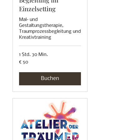
Einzelsetting
Mal- und
Gestaltungstherapie,
Traumprozessbegleitung und
Kreativtraining
1 Std. 30 Min.
50
€ 50
Euro
Buchen